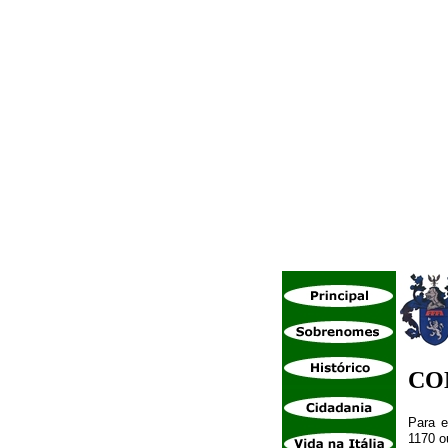
CO
Para e
1170 o